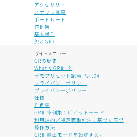
アクセサリー
スナップ写真
ポートレート
作例集
基本操作
旅とGR3
サイトメニュー
GRの歴史
What’s GRⅢ ？
デモプリセット記事 Part04
プライバシーポリシー
プライバシーポリシー
仕様
作例集
GRⅢ作例集：ビビットモード
利用規約／特定商取引法に基づく表記
操作方法
GRⅢ露出モードを設定する。