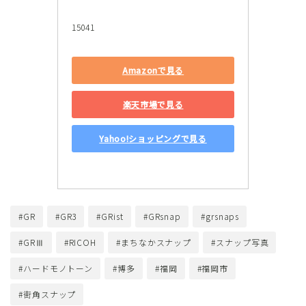
15041
Amazonで見る
楽天市場で見る
Yahoo!ショッピングで見る
#GR
#GR3
#GRist
#GRsnap
#grsnaps
#GRⅢ
#RICOH
#まちなかスナップ
#スナップ写真
#ハードモノトーン
#博多
#福岡
#福岡市
#街角スナップ