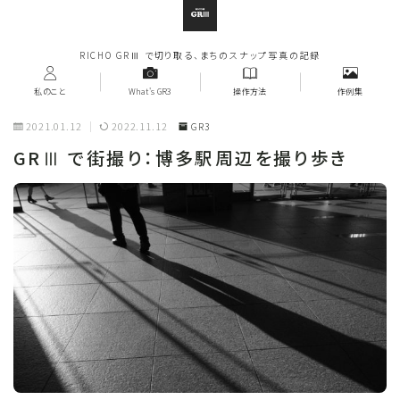
RICHO GRⅢ で切り取る、まちのスナップ写真の記録
私のこと
What's GR3
操作方法
作例集
2021.01.12
2022.11.12
GR3
GRⅢ で街撮り：博多駅周辺を撮り歩き