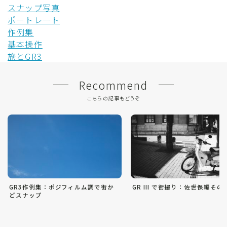
スナップ写真
ポートレート
作例集
基本操作
旅とGR3
Recommend
こちらの記事もどうぞ
GR3作例集：ポジフィルム調で街か
GR III で街撮り：佐世保編その
どスナップ