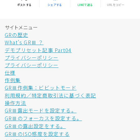
ポストする
シェアする
LINEで送る
URLをコピー
サイトメニュー
GRの歴史
What’s GRⅢ ？
デモプリセット記事 Part04
プライバシーポリシー
プライバシーポリシー
仕様
作例集
GRⅢ作例集：ビビットモード
利用規約／特定商取引法に基づく表記
操作方法
GRⅢ露出モードを設定する。
GRⅢのフォーカスを設定する。
GRⅢの露出設定をする。
GRⅢのISO感度を設定する