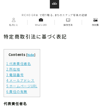
RICHO GRⅢ で切り取る、まちのスナップ写真の記録
私のこと
What's GR3
操作方法
作例集
特定商取引法に基づく表記
Contents
[
hide
]
1
代表責任者名
2
所在地
3
電話番号
4
メールアドレス
5
ホームページURL
6
責任の有無
代表責任者名