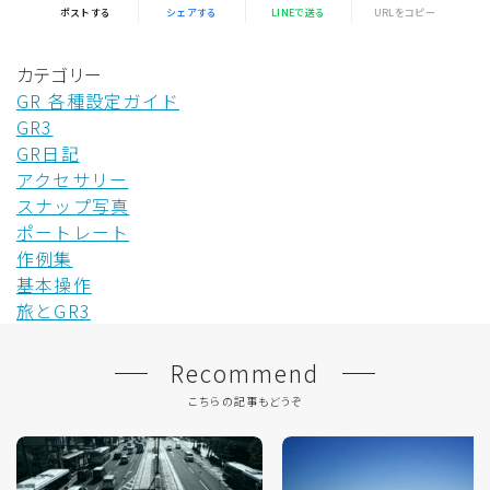
ポストする
シェアする
LINEで送る
URLをコピー
カテゴリー
GR 各種設定ガイド
GR3
GR日記
アクセサリー
スナップ写真
ポートレート
作例集
基本操作
旅とGR3
Recommend
こちらの記事もどうぞ