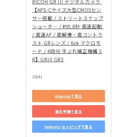
RICOH GR III デジタルカメラ 
【APS-Cサイズ大型CMOSセン
サー搭載 / ストリートスナップ
シュータ― / 約0.8秒 高速起動 
/ 高速AF / 高解像・高コントラ
スト GRレンズ / 6㎝ マクロモ
ード / 4段分 手ぶれ補正機構 S
R】GRIII GR3
15041
Amazonで見る
楽天市場で見る
Yahoo!ショッピングで見る