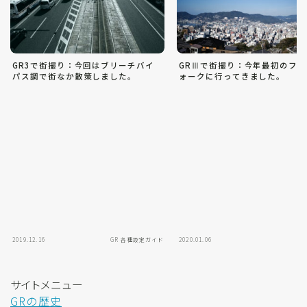
GR3で街撮り：今回はブリーチバイ
GRⅢで街撮り：今年最初のフ
パス調で街なか散策しました。
ォークに行ってきました。
2019.12.16
GR 各種設定ガイド
2020.01.06
サイトメニュー
GRの歴史