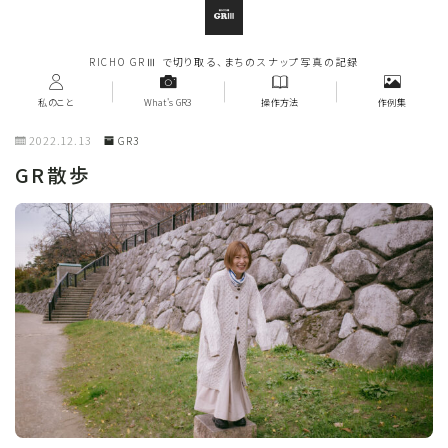
RICHO GRⅢ で切り取る、まちのスナップ写真の記録
私のこと
What's GR3
操作方法
作例集
2022.12.13
GR3
GR散歩