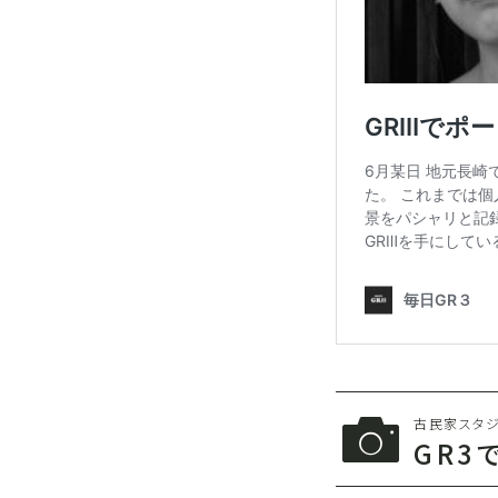
古民家スタジ
GR3