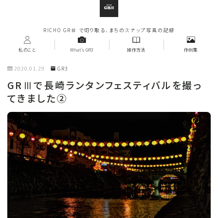
RICHO GRⅢ で切り取る、まちのスナップ写真の記録
私のこと
What's GR3
操作方法
作例集
2020.01.29
GR3
GRⅢで長崎ランタンフェスティバルを撮っ
てきました②