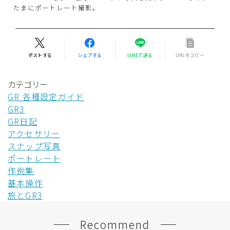
たまにポートレート撮影。
ポストする
シェアする
LINEで送る
URLをコピー
カテゴリー
GR 各種設定ガイド
GR3
GR日記
アクセサリー
スナップ写真
ポートレート
作例集
基本操作
旅とGR3
Recommend