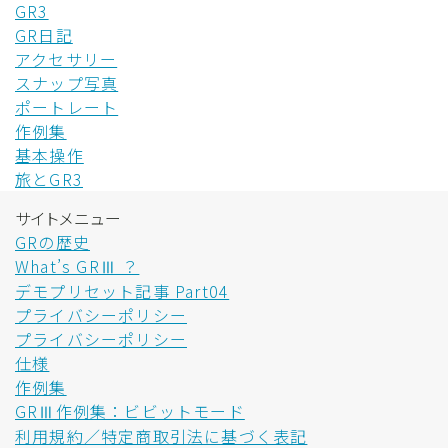
GR3
GR日記
アクセサリー
スナップ写真
ポートレート
作例集
基本操作
旅とGR3
サイトメニュー
GRの歴史
What’s GRⅢ ？
デモプリセット記事 Part04
プライバシーポリシー
プライバシーポリシー
仕様
作例集
GRⅢ作例集：ビビットモード
利用規約／特定商取引法に基づく表記