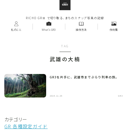
RICHO GRⅢ で切り取る、まちのスナップ写真の記録
私のこと
What's GR3
操作方法
作例集
TAG
武雄の大楠
GR3を片手に、武雄市までぶらり列車の旅。
2019.11.26
GR3
カテゴリー
GR 各種設定ガイド